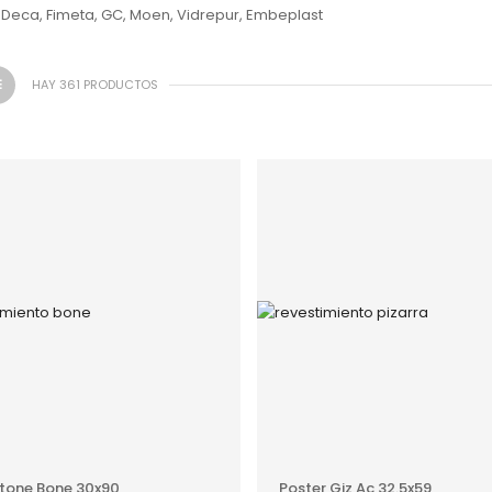
 Deca, Fimeta, GC, Moen, Vidrepur, Embeplast
HAY 361 PRODUCTOS
AÑADIR AL PRESUPUESTO
AÑADIR AL PRESUPUEST
stone Bone 30x90
Poster Giz Ac 32.5x59