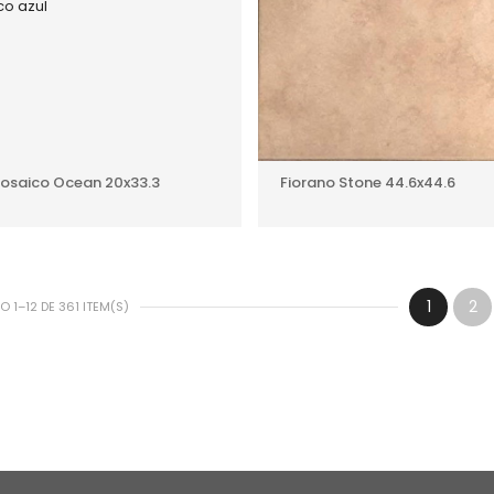
AÑADIR AL PRESUPUESTO
AÑADIR AL PRESUPUEST
Mosaico Ocean 20x33.3
Fiorano Stone 44.6x44.6
1
2
 1–12 DE 361 ITEM(S)