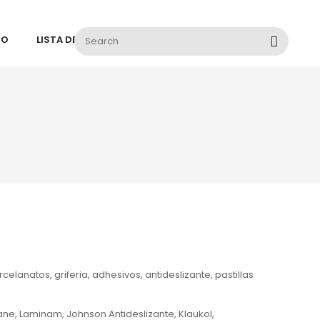
TO
LISTA DE DESEOS
lanatos, griferia, adhesivos, antideslizante, pastillas
ne, Laminam, Johnson Antideslizante, Klaukol,