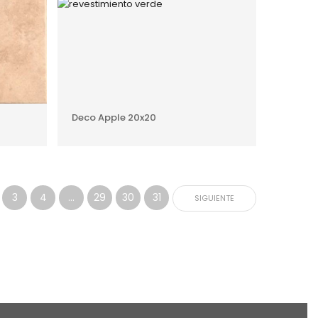
O
AÑADIR AL PRESUPUESTO
Deco Apple 20x20
3
4
…
29
30
31
SIGUIENTE