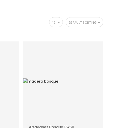
12
DEFAULT SORTING
O
AÑADIR AL PRESUPUESTO
Arrayanes Bosque 15x60