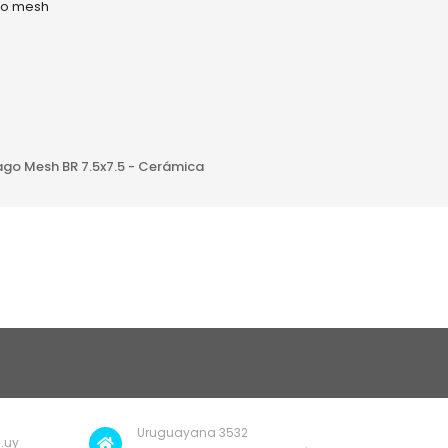
AÑADIR A
ago Mesh BR 7.5x7.5 - Cerámica
Uruguayana 3532
.uy