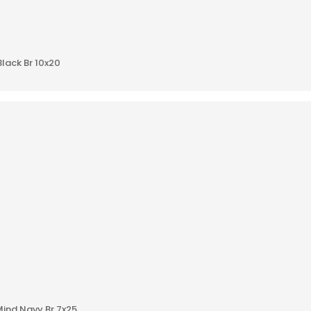
AÑADIR A
lack Br 10x20
AÑADIR A
ind Navy Br 7x25