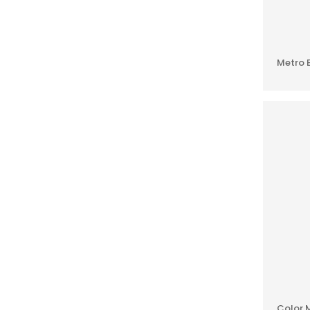
Metro B
Color M