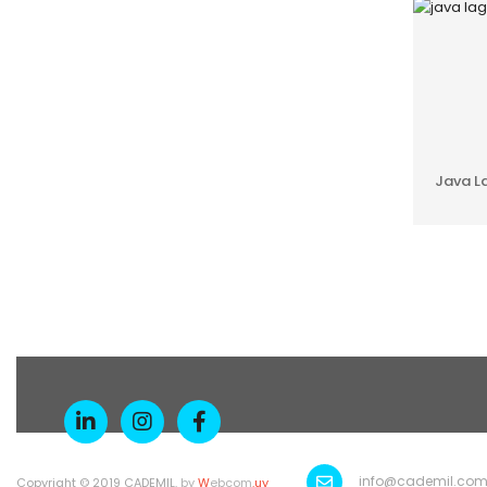
Java L
info@cademil.com
Copyright © 2019 CADEMIL.
by
W
ebcom
.uy