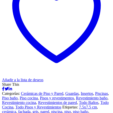
Añadir a la lista de deseos
Share This
Categorías:
Cerámicas de Piso y Pared
,
Guardas
,
Insertos
,
Piscinas
,
Piso baño
,
Piso cocina
,
Pisos y revestimentos
,
Revestimiento baño
,
Revestimiento cocina
,
Revestimientos de pared
,
Todo Baños
,
Todo
Cocina
,
Todo Pisos y Revestimientos
Etiquetas:
7.5x7.5 cm
,
cerámica
,
fachada
,
gris
,
pared
,
piscina
,
piso
,
piso baño
,