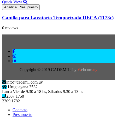
Quick View
Añadir al Presupuesto
Canilla para Lavatorio Temporizada DECA (1173c)
0 reviews
Copyright © 2019 CADEMIL.
by
W
ebcom
.uy
info@cademil.com.uy
Uruguayana 3532
Lun a Vier de 9.30 a 18 hs, Sábados 9.30 a 13 hs
2307 1750
2309 1782
Contacto
Presupuesto