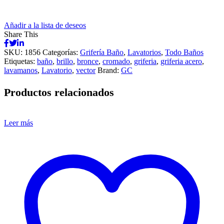
Añadir a la lista de deseos
Share This
SKU:
1856
Categorías:
Grifería Baño
,
Lavatorios
,
Todo Baños
Etiquetas:
baño
,
brillo
,
bronce
,
cromado
,
griferia
,
griferia acero
,
lavamanos
,
Lavatorio
,
vector
Brand:
GC
Productos relacionados
Leer más