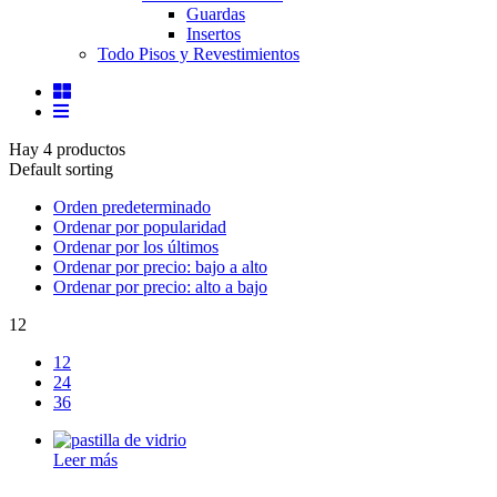
Guardas
Insertos
Todo Pisos y Revestimientos
Hay 4 productos
Default sorting
Orden predeterminado
Ordenar por popularidad
Ordenar por los últimos
Ordenar por precio: bajo a alto
Ordenar por precio: alto a bajo
12
12
24
36
Leer más