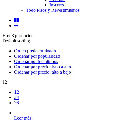
Insertos
Todo Pisos y Revestimientos
Hay 3 productos
Default sorting
Orden predeterminado
Ordenar por popularidad
Ordenar por los últimos
Ordenar por precio: bajo a alto
Ordenar por precio: alto a bajo
12
12
24
36
Leer más