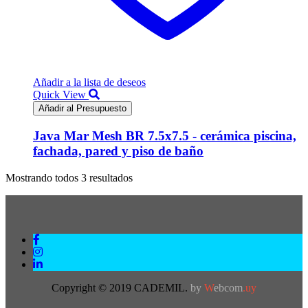
Añadir a la lista de deseos
Quick View
Añadir al Presupuesto
Java Mar Mesh BR 7.5x7.5 - cerámica piscina,
fachada, pared y piso de baño
Mostrando todos 3 resultados
Copyright © 2019 CADEMIL.
by
W
ebcom
.uy